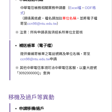
中華電信帳務相關業務申請書（
Excel檔
，
ODF格
式
）
（請填黃底處，檔名請加註
單位名稱
，並將電子檔
寄至
ccn98@ntu.edu.tw
）
※ 注意：所有申請表皆須經系所單位主管核
補送帳單（電子檔）
提供需補寄帳單之電話號碼及單位名稱，寄至
ccn98@ntu.edu.tw
申請
※ 其他中華電信事項可洽中華電信客服，以臺大證號
「309200000Q」查詢
移機及過戶等異動
申請移機/過戶