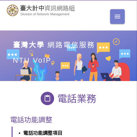
臺大計中
資訊網路組
Division of Network Management
menu
臺灣大學
網路電信服務
NTU VoIP
電話業務
content_paste
電話功能調整
電話功能調整項目