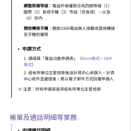
調整限撥等級
：電話外撥權限分為四個等級（1）
國際（2）長途手機（3）市話（含長途），以及
（4）校內
開放轉接手機
：開放3366電話無人接聽或直接轉接
至手機的權限
申請方式
請填寫「電話功能申請表」（
Word格式
，
ODF
格式
）
經系所單位主管核章後送計資中心承辦人，計資
中心收件並處理後，將以電子郵件方式回覆申請人
※ 注意：所有申請表皆須經系所單位主管核章
帳單及通話明細等業務
申請通話明細