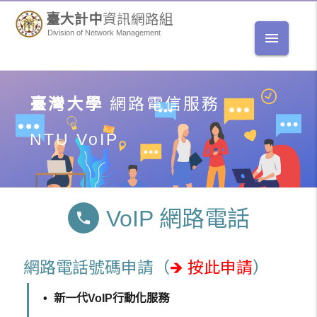
臺大計中
資訊網路組
Division of Network Management
menu
臺灣大學
網路電信服務
NTU VoIP
VoIP 網路電話
phone
網路電話號碼申請（
🡺 按此申請
）
新一代VoIP行動化服務