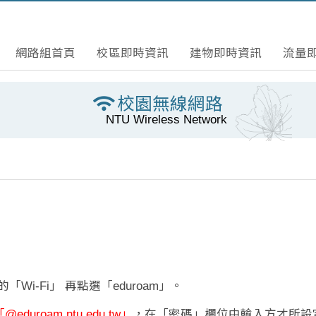
網路組首頁
校區即時資訊
建物即時資訊
流量
校園無線網路
NTU Wireless Network
Wi-Fi」 再點選「eduroam」。
@eduroam.ntu.edu.tw」
，在「密碼」欄位中輸入方才所設