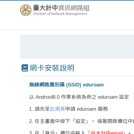
臺大計中
資訊網路組
Division of Network Management
網卡安裝說明
無線網路識別碼 (SSID) eduroam
以 Android8.0 作業系統為例之 eduroam 設定
1. 請先至
此網頁
申請 eduroam 服務
2. 在主畫面中按下「設定」。 接著開啟欄位中的「
3. 在「身分」欄位中輸入
「台大計中email」
+
「