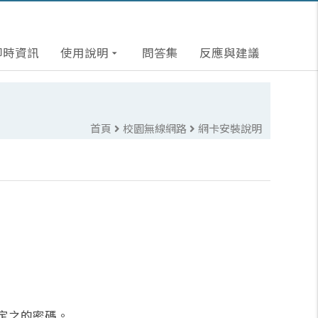
即時資訊
使用說明
arrow_drop_down
問答集
反應與建議
首頁
校園無線網路
網卡安裝說明
定之的密碼。