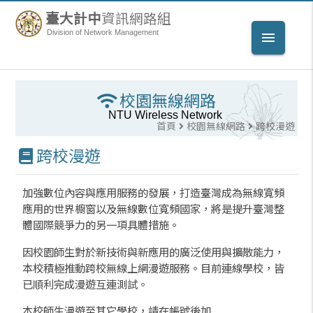
臺大計中
資訊網路組
Division of Network Management
menu
校園無線網路
NTU Wireless Network
首頁
校園無線網路
跨校漫遊
跨校漫遊
加強數位內容與應用服務的發展，打造臺灣成為無線寬頻
應用的世界櫥窗以及無線數位寬頻國家，將是提升臺灣整
體國際競爭力的另一項具體措施。
因校園師生對於新技術與新應用的廣泛使用與擴散能力，
本校積極推動跨校無線上網漫遊服務。目前連線學校，皆
已順利完成漫遊互連測試。
本校師生漫遊至其它學校，請在帳號後加