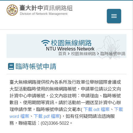
臺大計中
資訊網路組
Division of Network Management
menu
校園無線網路
NTU Wireless Network
首頁
校園無線網路
臨時帳號申請
臨時帳號申請
臺大無線網路提供校內各系所及行政單位舉辦國際會議或
大型活動臨時使用的無線網路帳號，申請單位請以公文向
計資中心申請帳號，公文內容註明：申請理由、臨時帳號
數目、使用期間等資訊。請於活動前一週送至計資中心辦
理申請作業，臨時帳號申請公文範本(
下載 odt 檔案
、
下載
word 檔案
、
下載 pdf 檔案
)，如有任何疑問請洽諮詢服
務，聯絡電話：(02)3366-5022。