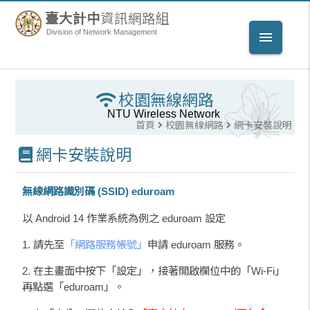
臺大計中
資訊網路組
Division of Network Management
menu
校園無線網路
NTU Wireless Network
首頁
校園無線網路
網卡安裝說明
網卡安裝說明
無線網路識別碼 (SSID) eduroam
以 Android 14 作業系統為例之 eduroam 設定
1. 請先至
「網路服務帳號」
申請 eduroam 服務。
2. 在主畫面中按下「設定」，接著開啟欄位中的「Wi-Fi」
再點選「eduroam」。